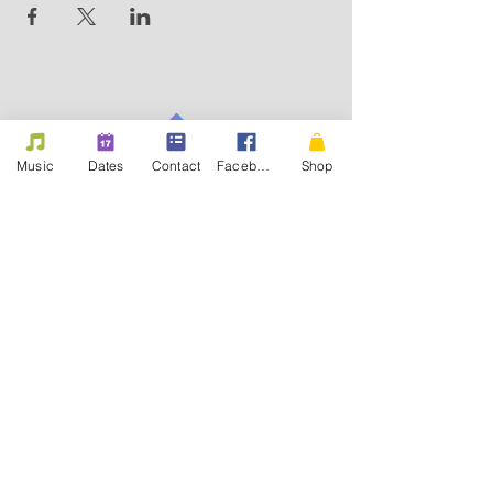
Music
Dates
Contact
Facebook
Shop
nous contacter, nous suivre
par mail
formulaire contact
abo newsletter
page facebook
demander un titre
les beefs et leurs amis
découvrir les membres
photos des followers
faire la promo des beefs