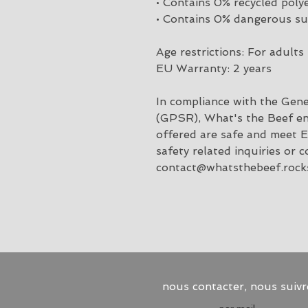
• Contains 0% recycled poly
• Contains 0% dangerous s
Age restrictions: For adults
EU Warranty: 2 years
In compliance with the Gene
(GPSR), 
What's the Beef
 e
offered are safe and meet E
contact@whatsthebeef.rock
nous contacter, nous suivr