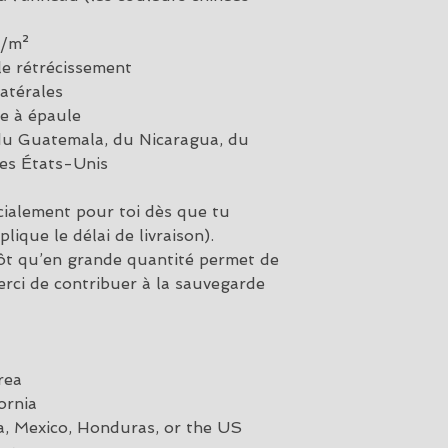
g/m²
 le rétrécissement
atérales
e à épaule
du Guatemala, du Nicaragua, du 
es États-Unis
cialement pour toi dès que tu 
ique le délai de livraison).
ôt qu’en grande quantité permet de 
rci de contribuer à la sauvegarde 
rea
ornia
, Mexico, Honduras, or the US