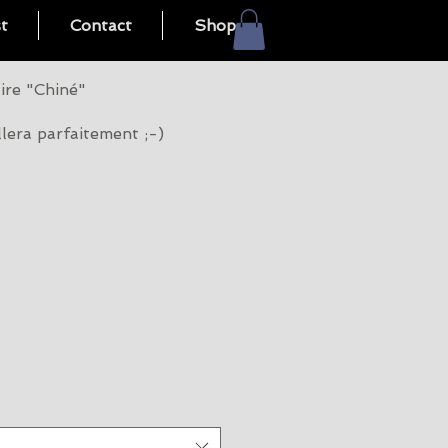
st
Contact
Shop
dire "Chiné"
llera parfaitement ;-)