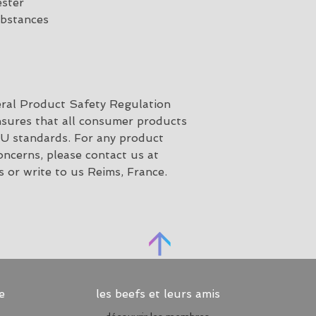
ester
ubstances
ral Product Safety Regulation 
nsures that all consumer products 
U standards. For any product 
safety related inquiries or concerns, please contact us at 
s
 or write to us 
Reims, France.
e
les beefs et leurs amis