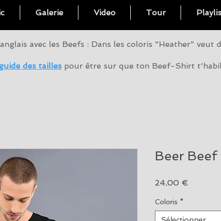
c
Galerie
Video
Tour
Playli
anglais avec les Beefs : Dans les coloris "Heather" veut 
guide des tailles
pour être sur que ton Beef-Shirt t'habi
Beer Beef
Prix
24,00 €
Coloris
*
Sélectionner