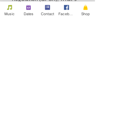
the Beef
 ensures that all 
consumer products offered 
Music
Dates
Contact
Facebook
Shop
are safe and meet EU 
standards. For any product 
safety related inquiries or 
concerns, please contact us at 
contact@whatsthebeef.rocks
or write to us 
Reims, France.
nous contacter, nous suivre
par mail