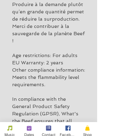
Produire à la demande plutôt 
qu’en grande quantité permet 
de réduire la surproduction. 
Merci de contribuer à la 
sauvegarde de la planète Beef 
!
Age restrictions: For adults
EU Warranty: 2 years
Other compliance information: 
Meets the flammability level 
requirements.
In compliance with the 
General Product Safety 
Regulation (GPSR), 
What's
the Beef
 ensures that all 
consumer products offered 
Music
Dates
Contact
Facebook
Shop
are safe and meet EU 