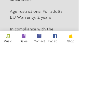
Age restrictions: For adults
EU Warranty: 2 years
In compliance with the 
General Product Safety 
Regulation (GPSR), 
What's
Music
Dates
Contact
Facebook
Shop
the Beef
 ensures that all 
consumer products offered 
are safe and meet EU 
standards. For any product 
safety related inquiries or 
concerns, please contact us at 
contact@whatsthebeef.rocks
or write to us 
Reims, France.